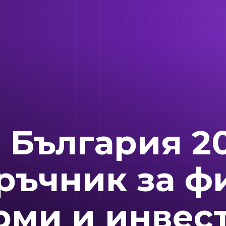
 България 2
ръчник за ф
рми и инвес