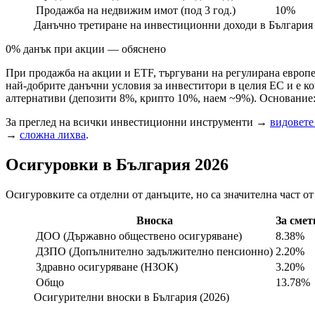
Продажба на недвижим имот (под 3 год.)
10%
Данъчно третиране на инвестиционни доходи в България 
0% данък при акции — обяснено
При продажба на акции и ETF, търгувани на регулирана европейс
най-добрите данъчни условия за инвеститори в целия ЕС и е к
алтернативи (депозити 8%, крипто 10%, наем ~9%). Основание: ч
За преглед на всички инвестиционни инструменти →
видовете
→
сложна лихва
.
Осигуровки в България 2026
Осигуровките са отделни от данъците, но са значителна част о
Вноска
За смет
ДОО (Държавно обществено осигуряване)
8.38%
ДЗПО (Допълнително задължително пенсионно)
2.20%
Здравно осигуряване (НЗОК)
3.20%
Общо
13.78%
Осигурителни вноски в България (2026)