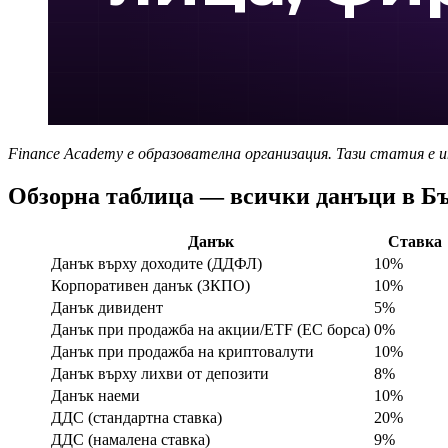
Finance Academy е образователна организация. Тази статия е
Обзорна таблица — всички данъци в Бъ
Данък
Ставка
Данък върху доходите (ДДФЛ)
10%
Корпоративен данък (ЗКПО)
10%
Данък дивидент
5%
Данък при продажба на акции/ETF (ЕС борса)
0%
Данък при продажба на криптовалути
10%
Данък върху лихви от депозити
8%
Данък наеми
10%
ДДС (стандартна ставка)
20%
ДДС (намалена ставка)
9%