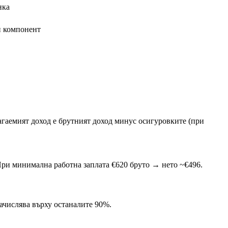
нка
н компонент
агаемият доход е брутният доход минус осигуровките (при
 При минимална работна заплата €620 бруто → нето ~€496.
ачислява върху останалите 90%.