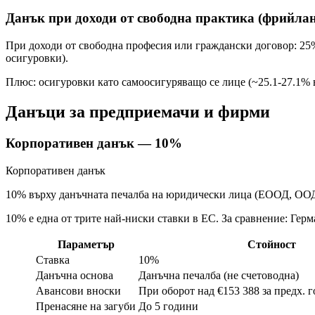
Данък при доходи от свободна практика (фрийлан
При доходи от свободна професия или граждански договор: 25
осигуровки).
Плюс: осигуровки като самоосигуряващо се лице (~25.1-27.1% 
Данъци за предприемачи и фирми
Корпоративен данък — 10%
Корпоративен данък
10% върху данъчната печалба на юридически лица (ЕООД, ООД,
10% е една от трите най-ниски ставки в ЕС. За сравнение: Ге
Параметър
Стойност
Ставка
10%
Данъчна основа
Данъчна печалба (не счетоводна)
Авансови вноски
При оборот над €153 388 за предх. 
Пренасяне на загуби
До 5 години