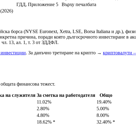
ГДД, Приложение 5
Върху печалбата
(2026)
ка борса (NYSE Euronext, Xetra, LSE, Borsa Italiana и др.), физ
онкретна причина, поради която дългосрочното инвестиране в ак
л. 13, ал. 1, т. 3 от ЗДДФЛ.
 инвестиции
. За данъчно третиране на крипто →
криптовалути 
т общата финансова тежест.
ка на служителя
За сметка на работодателя
Общо
11.02%
19.40%
2.80%
5.00%
4.80%
8.00%
18.62% *
32.40% *