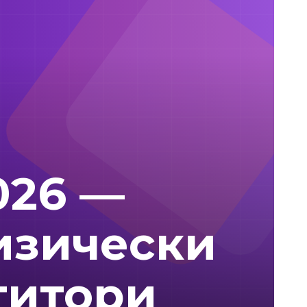
026 —
изически
титори