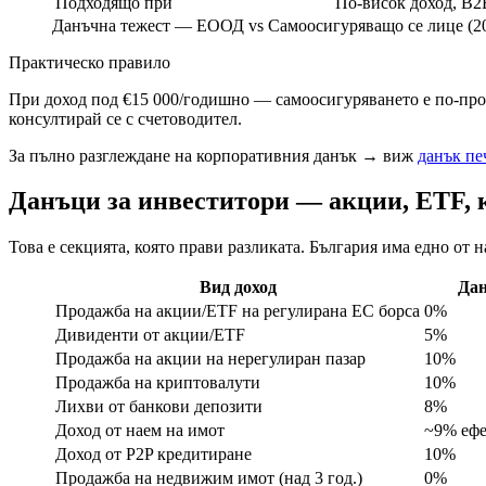
Подходящо при
По-висок доход, B2
Данъчна тежест — ЕООД vs Самоосигуряващо се лице (2
Практическо правило
При доход под €15 000/годишно — самоосигуряването е по-про
консултирай се с счетоводител.
За пълно разглеждане на корпоративния данък → виж
данък пе
Данъци за инвеститори — акции, ETF, 
Това е секцията, която прави разликата. България има едно от
Вид доход
Да
Продажба на акции/ETF на регулирана ЕС борса
0%
Дивиденти от акции/ETF
5%
Продажба на акции на нерегулиран пазар
10%
Продажба на криптовалути
10%
Лихви от банкови депозити
8%
Доход от наем на имот
~9% еф
Доход от P2P кредитиране
10%
Продажба на недвижим имот (над 3 год.)
0%