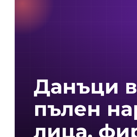
Данъци в
пълен на
лица, фи