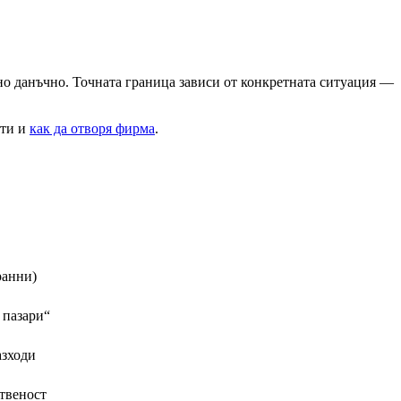
о данъчно. Точната граница зависи от конкретната ситуация —
ети и
как да отворя фирма
.
ранни)
 пазари“
азходи
ственост