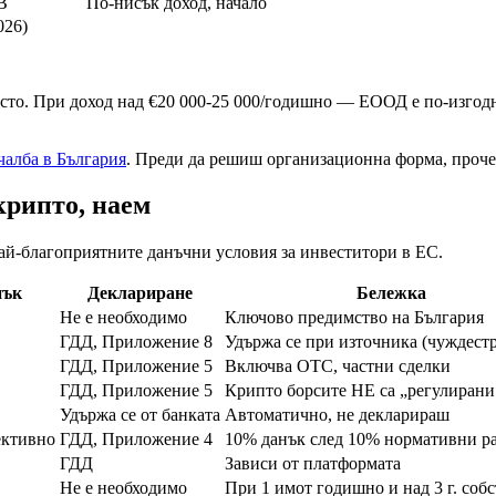
B
По-нисък доход, начало
026)
сто. При доход над €20 000-25 000/годишно — ЕООД е по-изгодн
чалба в България
. Преди да решиш организационна форма, проч
крипто, наем
 най-благоприятните данъчни условия за инвеститори в ЕС.
нък
Деклариране
Бележка
Не е необходимо
Ключово предимство на България
ГДД, Приложение 8
Удържа се при източника (чуждест
ГДД, Приложение 5
Включва OTC, частни сделки
ГДД, Приложение 5
Крипто борсите НЕ са „регулирани
Удържа се от банката
Автоматично, не декларираш
ективно
ГДД, Приложение 4
10% данък след 10% нормативни р
ГДД
Зависи от платформата
Не е необходимо
При 1 имот годишно и над 3 г. соб