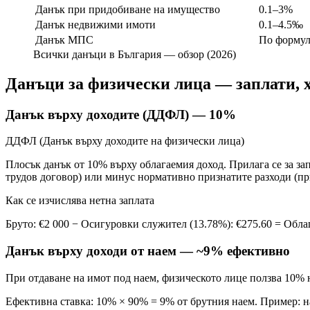
Данък при придобиване на имущество
0.1–3%
Данък недвижими имоти
0.1–4.5‰
Данък МПС
По формул
Всички данъци в България — обзор (2026)
Данъци за физически лица — заплати, 
Данък върху доходите (ДДФЛ) — 10%
ДДФЛ (Данък върху доходите на физически лица)
Плосък данък от 10% върху облагаемия доход. Прилага се за за
трудов договор) или минус нормативно признатите разходи (пр
Как се изчислява нетна заплата
Бруто: €2 000 − Осигуровки служител (13.78%): €275.60 = Обла
Данък върху доходи от наем — ~9% ефективно
При отдаване на имот под наем, физическото лице ползва 10% 
Ефективна ставка: 10% × 90% = 9% от брутния наем. Пример: 