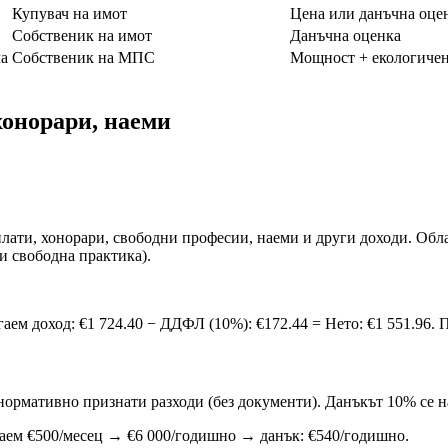
Купувач на имот
Цена или данъчна оце
Собственик на имот
Данъчна оценка
а
Собственик на МПС
Мощност + екологиче
хонорари, наеми
плати, хонорари, свободни професии, наеми и други доходи. Обл
и свободна практика).
гаем доход: €1 724.40 − ДДФЛ (10%): €172.44 = Нето: €1 551.96.
нормативно признати разходи (без документи). Данъкът 10% се н
наем €500/месец → €6 000/годишно → данък: €540/годишно.