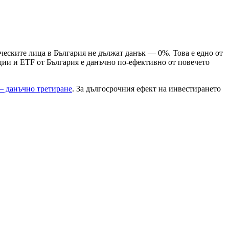
ическите лица в България не дължат данък — 0%. Това е едно от
ции и ETF от България е данъчно по-ефективно от повечето
— данъчно третиране
. За дългосрочния ефект на инвестирането