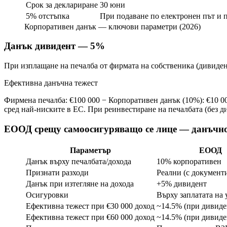
Срок за деклариране
30 юни
5% отстъпка
При подаване по електронен път и 
Корпоративен данък — ключови параметри (2026)
Данък дивидент — 5%
При изплащане на печалба от фирмата на собственика (дивиден
Ефективна данъчна тежест
Фирмена печалба: €100 000 − Корпоративен данък (10%): €10 0
сред най-ниските в ЕС. При реинвестиране на печалбата (без
ЕООД срещу самоосигуряващо се лице — данъчно
Параметър
ЕООД
Данък върху печалбата/дохода
10% корпоративен
Признати разходи
Реални (с документ
Данък при изтегляне на дохода
+5% дивидент
Осигуровки
Върху заплатата на
Ефективна тежест при €30 000 доход
~14.5% (при дивиде
Ефективна тежест при €60 000 доход
~14.5% (при дивиде