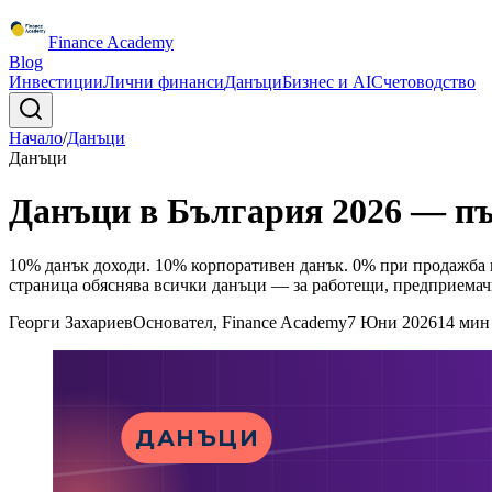
Finance Academy
Blog
Инвестиции
Лични финанси
Данъци
Бизнес и AI
Счетоводство
Начало
/
Данъци
Данъци
Данъци в България 2026 — пъ
10% данък доходи. 10% корпоративен данък. 0% при продажба 
страница обяснява всички данъци — за работещи, предприемачи 
Георги Захариев
Основател, Finance Academy
7 Юни 2026
14
мин 
ДАНЪЦИ