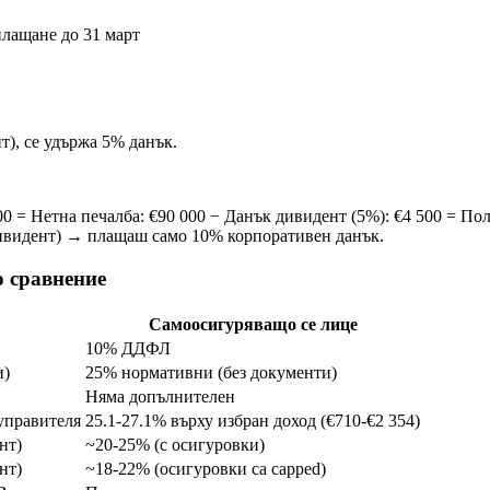
плащане до 31 март
т), се удържа 5% данък.
00 = Нетна печалба: €90 000 − Данък дивидент (5%): €4 500 = П
 дивидент) → плащаш само 10% корпоративен данък.
 сравнение
Самоосигуряващо се лице
10% ДДФЛ
и)
25% нормативни (без документи)
Няма допълнителен
 управителя
25.1-27.1% върху избран доход (€710-€2 354)
нт)
~20-25% (с осигуровки)
нт)
~18-22% (осигуровки са capped)