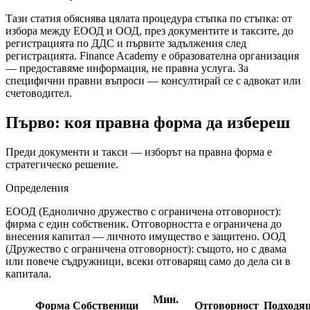
Тази статия обяснява цялата процедура стъпка по стъпка: от
избора между ЕООД и ООД, през документите и таксите, до
регистрацията по ДДС и първите задължения след
регистрацията. Finance Academy е образователна организация
— предоставяме информация, не правна услуга. За
специфични правни въпроси — консултирай се с адвокат или
счетоводител.
Първо: коя правна форма да избереш
Преди документи и такси — изборът на правна форма е
стратегическо решение.
Определения
ЕООД (Еднолично дружество с ограничена отговорност):
фирма с един собственик. Отговорността е ограничена до
внесения капитал — личното имущество е защитено. ООД
(Дружество с ограничена отговорност): същото, но с двама
или повече съдружници, всеки отговарящ само до дела си в
капитала.
Мин.
Форма
Собственици
Отговорност
Подходящ