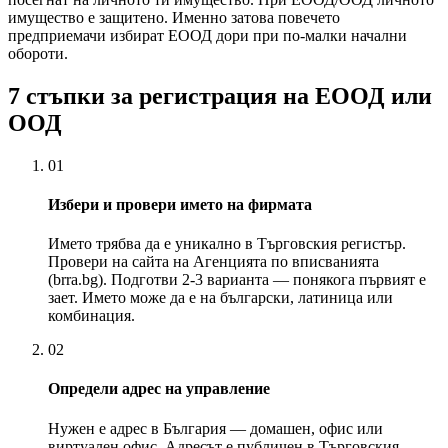
имущество е защитено. Именно затова повечето
предприемачи избират ЕООД дори при по-малки начални
обороти.
7 стъпки за регистрация на ЕООД или
ООД
01
Избери и провери името на фирмата
Името трябва да е уникално в Търговския регистър.
Провери на сайта на Агенцията по вписванията
(brra.bg). Подготви 2-3 варианта — понякога първият е
зает. Името може да е на български, латиница или
комбинация.
02
Определи адрес на управление
Нужен е адрес в България — домашен, офис или
виртуален офис. Адресът е публичен в Търговския