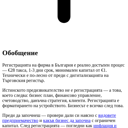
Обобщение
Регистрацията на фирма в България е реално достъпен процес
— €28 такса, 1-3 дни срок, минимален капитал от €1.
Технически е по-лесно от преди с дигитализацията на
Търговския регистър.
Истинското предизвикателство не е регистрацията — а това,
което следва: бизнес план, финансово управление,
счетоводство, данъчна стратегия, клиенти. Регистрацията е
форматирането на устройството. Бизнесът е всичко след това.
Преди да започнеш — провери дали си наясно с
видовете
предприемачество
и
какъв бизнес да започна
с ограничен
капитал. След регистрацията — погледни как
инфлация и