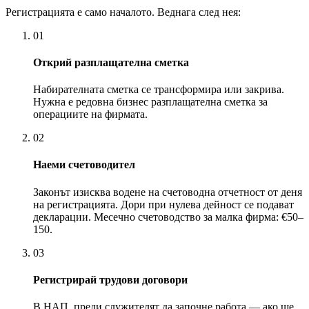
Регистрацията е само началото. Веднага след нея:
01
Открий разплащателна сметка
Набирателната сметка се трансформира или закрива.
Нужна е редовна бизнес разплащателна сметка за
операциите на фирмата.
02
Наеми счетоводител
Законът изисква водене на счетоводна отчетност от деня
на регистрацията. Дори при нулева дейност се подават
декларации. Месечно счетоводство за малка фирма: €50–
150.
03
Регистрирай трудови договори
В НАП, преди служителят да започне работа — ако ще