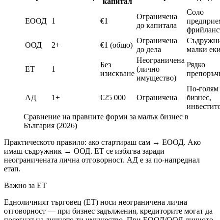
капитал
Соло
Ограничена
ЕООД
1
€1
предприе
до капитала
фрийланс
Ограничена
Съдружн
ООД
2+
€1 (общо)
до дела
малки ек
Неограничена
Без
Рядко
ЕТ
1
(лично
изискване
препоръч
имущество)
По-голям
АД
1+
€25 000
Ограничена
бизнес,
инвестит
Сравнение на правните форми за малък бизнес в
България (2026)
Практическото правило: ако стартираш сам → ЕООД. Ако
имаш съдружник → ООД. ЕТ се избягва заради
неограничената лична отговорност. АД е за по-напреднал
етап.
Важно за ЕТ
Едноличният търговец (ЕТ) носи неограничена лична
отговорност — при бизнес задължения, кредиторите могат да
посегнат на личното ти имущество. При ЕООД/ООД личното