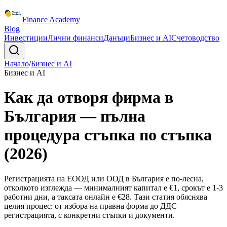
Finance Academy
Blog
Инвестиции
Лични финанси
Данъци
Бизнес и AI
Счетоводство
Начало
/
Бизнес и AI
Бизнес и AI
Как да отворя фирма в
България — пълна
процедура стъпка по стъпка
(2026)
Регистрацията на ЕООД или ООД в България е по-лесна,
отколкото изглежда — минималният капитал е €1, срокът е 1-3
работни дни, а таксата онлайн е €28. Тази статия обяснява
целия процес: от избора на правна форма до ДДС
регистрацията, с конкретни стъпки и документи.