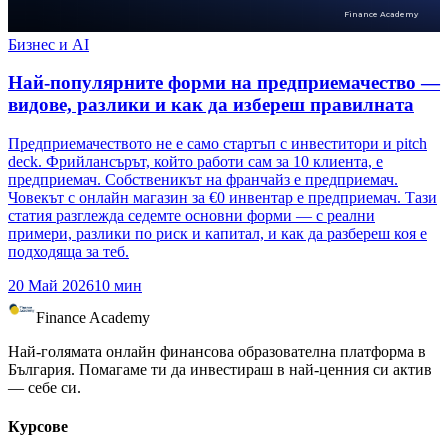
Finance Academy
Бизнес и AI
Най-популярните форми на предприемачество —
видове, разлики и как да избереш правилната
Предприемачеството не е само стартъп с инвеститори и pitch
deck. Фрийлансърът, който работи сам за 10 клиента, е
предприемач. Собственикът на франчайз е предприемач.
Човекът с онлайн магазин за €0 инвентар е предприемач. Тази
статия разглежда седемте основни форми — с реални
примери, разлики по риск и капитал, и как да разбереш коя е
подходяща за теб.
20 Май 2026
10
мин
Finance Academy
Най-голямата онлайн финансова образователна платформа в
България. Помагаме ти да инвестираш в най-ценния си актив
— себе си.
Курсове