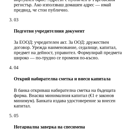
регистър. Ако използваш домашен адрес — имай
предвид, че стои публично.
03
Подготви учредителния документ
За ЕООД: учредителен акт. За ООД: дружествен
договор. Урежда наименование, седалище, капитал,
предмет на дейност, управител. Формулирай предмета
широко — по-трудно се променя по-късно.
04
Открий набирателна сметка и внеси капитала
В банка откриваш набирателна сметка на бъдещата
фирма. Внасяш минималния капитал (€1 е законов
минимум). Банката издава удостоверение за внесен
капитал.
05
Нотариална заверка на спесимена