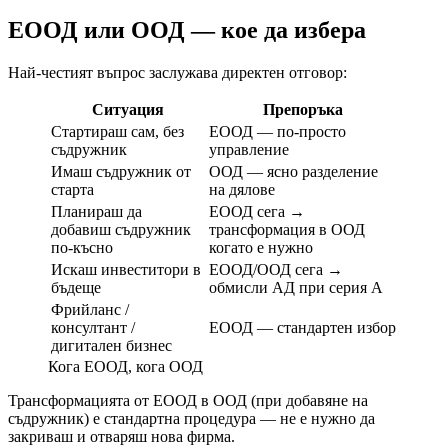
ЕООД или ООД — кое да избера
Най-честият въпрос заслужава директен отговор:
Ситуация
Препоръка
Стартираш сам, без
ЕООД — по-просто
съдружник
управление
Имаш съдружник от
ООД — ясно разделение
старта
на дялове
Планираш да
ЕООД сега →
добавиш съдружник
трансформация в ООД
по-късно
когато е нужно
Искаш инвеститори в
ЕООД/ООД сега →
бъдеще
обмисли АД при серия A
Фрийланс /
консултант /
ЕООД — стандартен избор
дигитален бизнес
Кога ЕООД, кога ООД
Трансформацията от ЕООД в ООД (при добавяне на
съдружник) е стандартна процедура — не е нужно да
закриваш и отваряш нова фирма.