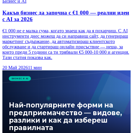
Бизнес и AI
Какъв бизнес да започна с €1 000 — реални идеи
с AI за 2026
€1 000 не е малка сума, когато знаеш как да я похарчиш. С AI
инструменти днес можеш да си направиш сайт, да генерираш
маркетинг съдържание, да автоматизираш клиентското
обслужване и да стартираш онлайн присъствие — неща, за
които преди 5 години са ти трябвали €5 000-10 000 и агенция.
Тази статия показва как.
20 Май 2026
11
мин
БИЗНЕС И AI
Най-популярните форми на
предприемачество — видове,
разлики и как да избереш
правилната