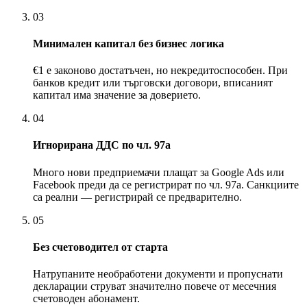
03
Минимален капитал без бизнес логика
€1 е законово достатъчен, но некредитоспособен. При
банков кредит или търговски договори, вписаният
капитал има значение за доверието.
04
Игнорирана ДДС по чл. 97а
Много нови предприемачи плащат за Google Ads или
Facebook преди да се регистрират по чл. 97а. Санкциите
са реални — регистрирай се предварително.
05
Без счетоводител от старта
Натрупаните необработени документи и пропуснати
декларации струват значително повече от месечния
счетоводен абонамент.