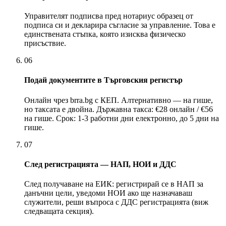
Управителят подписва пред нотариус образец от
подписа си и декларира съгласие за управление. Това е
единствената стъпка, която изисква физическо
присъствие.
06
Подай документите в Търговския регистър
Онлайн чрез brra.bg с КЕП. Алтернативно — на гише,
но таксата е двойна. Държавна такса: €28 онлайн / €56
на гише. Срок: 1-3 работни дни електронно, до 5 дни на
гише.
07
След регистрацията — НАП, НОИ и ДДС
След получаване на ЕИК: регистрирай се в НАП за
данъчни цели, уведоми НОИ ако ще назначаваш
служители, реши въпроса с ДДС регистрацията (виж
следващата секция).