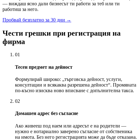
— виждаш ясно дали бизнесът ти работи за теб или ти
работиш за него.
Пробвай безплатно за 30 дни
→
Чести грешки при регистрация на
фирма
01
Тесен предмет на дейност
Формулирай широко: „търговска дейност, услуги,
консултации и всякаква разрешена дейност“. Промяната
по-късно изисква ново вписване с допълнителна такса.
02
Домашен адрес без съгласие
Ако живееш под наем или адресът е на родители —
нужно е нотариално заверено съгласие от собственика
на имота. Без него регистрацията може да бъде отказана.