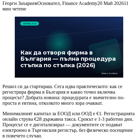
Георги Захариев
Основател, Finance Academy
20 Май 2026
11
мин четене
БИЗНЕС И AI
Как да отворя фирма в
България — пълна процедура
стъпка по стъпка (2026)
Finance Academy
Решил си да стартираш. Сега идва практическото: как се
регистрира фирма в България и какво точно включва
процесът? Добрата новина: процедурата е значително по-
проста и евтина, отколкото много хора очакват.
Минималният капитал за ЕООД или ООД е €1. Регистрацията
онлайн струва €28 държавна такса. Срокът е 1-3 работни дни.
Процесът се е дигитализирал — документите се подават
електронно в Търговския регистър, без физическо посещение
в повечето случаи.