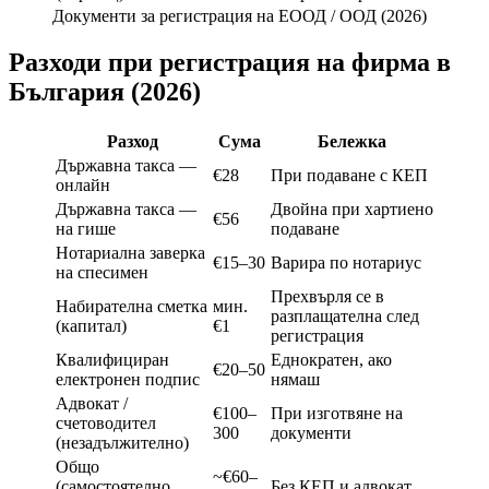
Документи за регистрация на ЕООД / ООД (2026)
Разходи при регистрация на фирма в
България (2026)
Разход
Сума
Бележка
Държавна такса —
€28
При подаване с КЕП
онлайн
Държавна такса —
Двойна при хартиено
€56
на гише
подаване
Нотариална заверка
€15–30
Варира по нотариус
на спесимен
Прехвърля се в
Набирателна сметка
мин.
разплащателна след
(капитал)
€1
регистрация
Квалифициран
Еднократен, ако
€20–50
електронен подпис
нямаш
Адвокат /
€100–
При изготвяне на
счетоводител
300
документи
(незадължително)
Общо
~€60–
(самостоятелно,
Без КЕП и адвокат