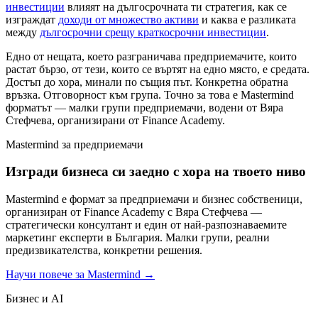
инвестиции
влияят на дългосрочната ти стратегия, как се
изграждат
доходи от множество активи
и каква е разликата
между
дългосрочни срещу краткосрочни инвестиции
.
Едно от нещата, което разграничава предприемачите, които
растат бързо, от тези, които се въртят на едно място, е средата.
Достъп до хора, минали по същия път. Конкретна обратна
връзка. Отговорност към група. Точно за това е Mastermind
форматът — малки групи предприемачи, водени от Вяра
Стефчева, организирани от Finance Academy.
Mastermind за предприемачи
Изгради бизнеса си заедно с хора на твоето ниво
Mastermind е формат за предприемачи и бизнес собственици,
организиран от Finance Academy с Вяра Стефчева —
стратегически консултант и един от най-разпознаваемите
маркетинг експерти в България. Малки групи, реални
предизвикателства, конкретни решения.
Научи повече за Mastermind
→
Бизнес и AI