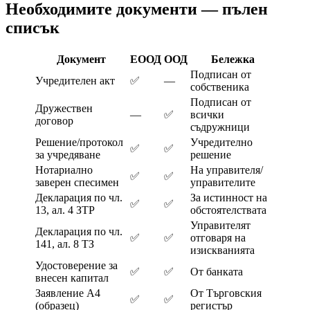
Необходимите документи — пълен
списък
Документ
ЕООД
ООД
Бележка
Подписан от
Учредителен акт
✅
—
собственика
Подписан от
Дружествен
—
✅
всички
договор
съдружници
Решение/протокол
Учредително
✅
✅
за учредяване
решение
Нотариално
На управителя/
✅
✅
заверен спесимен
управителите
Декларация по чл.
За истинност на
✅
✅
13, ал. 4 ЗТР
обстоятелствата
Управителят
Декларация по чл.
✅
✅
отговаря на
141, ал. 8 ТЗ
изискванията
Удостоверение за
✅
✅
От банката
внесен капитал
Заявление А4
От Търговския
✅
✅
(образец)
регистър