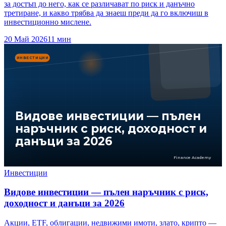
за достъп до него, как се различават по риск и данъчно
третиране, и какво трябва да знаеш преди да го включиш в
инвестиционно мислене.
20 Май 2026
11
мин
ИНВЕСТИЦИИ
Видове инвестиции — пълен
наръчник с риск, доходност и
данъци за 2026
Finance Academy
Инвестиции
Видове инвестиции — пълен наръчник с риск,
доходност и данъци за 2026
Акции, ETF, облигации, недвижими имоти, злато, крипто —