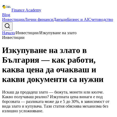
Finance Academy
Blog
Инвестиции
Лични финанси
Данъци
Бизнес и AI
Счетоводство
Начало
/
Инвестиции
/
Изкупуване на злато
Инвестиции
Изкупуване на злато в
България — как работи,
каква цена да очакваш и
какви документи са нужни
Искаш да продадеш злато — бижута, монети или кюлче.
Какво получаваш реално? Изкупната цена винаги е под
борсовата — разликата може да е 5 до 30%, в зависимост от
вида злато и купувача. Тази статия обяснява механизма без
излишно усложняване.