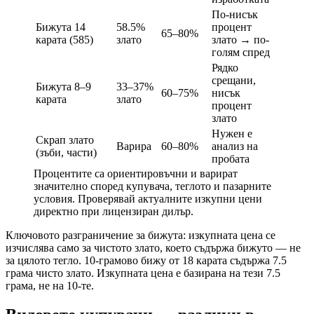
По-нисък
Бижута 14
58.5%
процент
65–80%
карата (585)
злато
злато → по-
голям спред
Рядко
срещани,
Бижута 8–9
33–37%
60–75%
нисък
карата
злато
процент
злато
Нужен е
Скрап злато
Варира
60–80%
анализ на
(зъби, части)
пробата
Процентите са ориентировъчни и варират
значително според купувача, теглото и пазарните
условия. Проверявай актуалните изкупни цени
директно при лицензиран дилър.
Ключовото разграничение за бижута: изкупната цена се
изчислява само за чистото злато, което съдържа бижуто — не
за цялото тегло. 10-грамово бижу от 18 карата съдържа 7.5
грама чисто злато. Изкупната цена е базирана на тези 7.5
грама, не на 10-те.