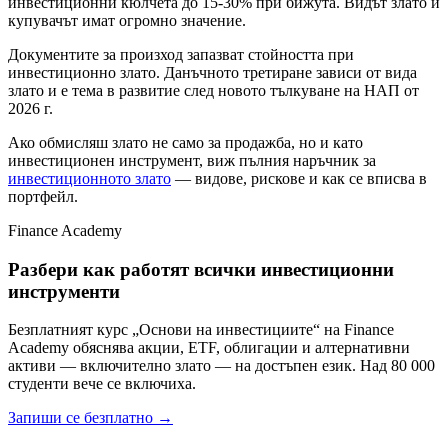
инвестиционни кюлчета до 15-30% при бижута. Видът злато и
купувачът имат огромно значение.
Документите за произход запазват стойността при
инвестиционно злато. Данъчното третиране зависи от вида
злато и е тема в развитие след новото тълкуване на НАП от
2026 г.
Ако обмисляш злато не само за продажба, но и като
инвестиционен инструмент, виж пълния наръчник за
инвестиционното злато
— видове, рискове и как се вписва в
портфейл.
Finance Academy
Разбери как работят всички инвестиционни
инструменти
Безплатният курс „Основи на инвестициите“ на Finance
Academy обяснява акции, ETF, облигации и алтернативни
активи — включително злато — на достъпен език. Над 80 000
студенти вече се включиха.
Запиши се безплатно
→