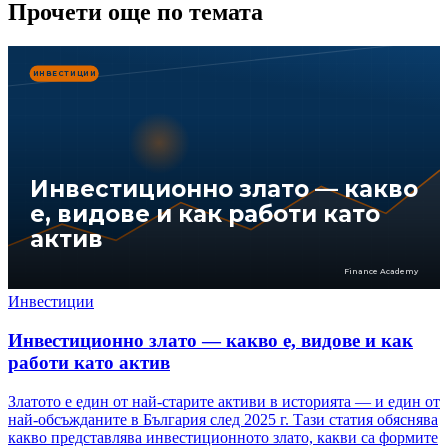
Прочети още по темата
ИНВЕСТИЦИИ
Инвестиционно злато — какво
е, видове и как работи като
актив
Finance Academy
Инвестиции
Инвестиционно злато — какво е, видове и как
работи като актив
Златото е един от най-старите активи в историята — и един от
най-обсъжданите в България след 2025 г. Тази статия обяснява
какво представлява инвестиционното злато, какви са формите