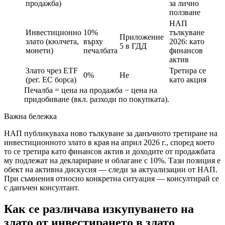
продажба)
за лично
ползване
НАП
Инвестиционно
10%
тълкуване
Приложение
злато (кюлчета,
върху
2026: като
5 в ГДД
монети)
печалбата
финансов
актив
Злато чрез ETF
Третира се
0%
Не
(рег. ЕС борса)
като акция
Печалба = цена на продажба − цена на
придобиване (вкл. разходи по покупката).
Важна бележка
НАП публикуваха ново тълкуване за данъчното третиране на
инвестиционното злато в края на април 2026 г., според което
то се третира като финансов актив и доходите от продажбата
му подлежат на деклариране и облагане с 10%. Тази позиция е
обект на активна дискусия — следи за актуализации от НАП.
При съмнения относно конкретна ситуация — консултирай се
с данъчен консултант.
Как се различава изкупуването на
злато от инвестирането в злато