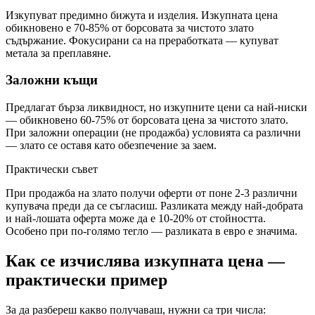
Изкупуват предимно бижута и изделия. Изкупната цена
обикновено е 70-85% от борсовата за чистото злато
съдържание. Фокусирани са на преработката — купуват
метала за преплавяне.
Заложни къщи
Предлагат бърза ликвидност, но изкупните цени са най-ниски
— обикновено 60-75% от борсовата цена за чистото злато.
При заложни операции (не продажба) условията са различни
— злато се оставя като обезпечение за заем.
Практически съвет
При продажба на злато получи оферти от поне 2-3 различни
купувача преди да се съгласиш. Разликата между най-добрата
и най-лошата оферта може да е 10-20% от стойността.
Особено при по-голямо тегло — разликата в евро е значима.
Как се изчислява изкупната цена —
практически пример
За да разбереш какво получаваш, нужни са три числа: