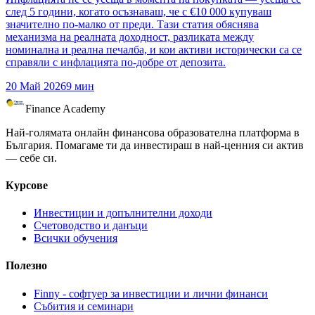
след 5 години, когато осъзнаваш, че с €10 000 купуваш
значително по-малко от преди. Тази статия обяснява
механизма на реалната доходност, разликата между
номинална и реална печалба, и кои активи исторически са се
справяли с инфлацията по-добре от депозита.
20 Май 2026
9
мин
Finance Academy
Най-голямата онлайн финансова образователна платформа в
България. Помагаме ти да инвестираш в най-ценния си актив
— себе си.
Курсове
Инвестиции и допълнителни доходи
Счетоводство и данъци
Всички обучения
Полезно
Finny - софтуер за инвестиции и лични финанси
Събития и семинари