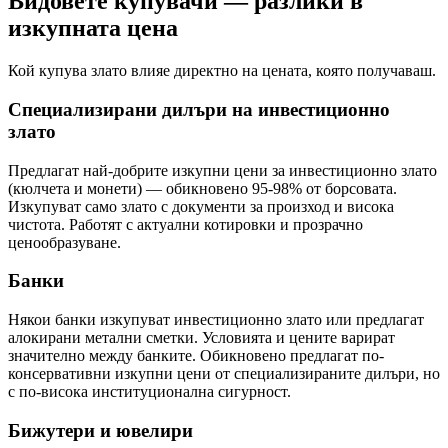
Видовете купувачи — разлики в
изкупната цена
Кой купува злато влияе директно на цената, която получаваш.
Специализирани дилъри на инвестиционно
злато
Предлагат най-добрите изкупни цени за инвестиционно злато
(кюлчета и монети) — обикновено 95-98% от борсовата.
Изкупуват само злато с документи за произход и висока
чистота. Работят с актуални котировки и прозрачно
ценообразуване.
Банки
Някои банки изкупуват инвестиционно злато или предлагат
алокирани метални сметки. Условията и цените варират
значително между банките. Обикновено предлагат по-
консервативни изкупни цени от специализираните дилъри, но
с по-висока институционална сигурност.
Бижутери и ювелири