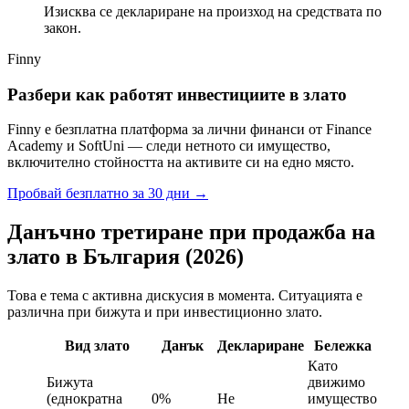
Изисква се деклариране на произход на средствата по
закон.
Finny
Разбери как работят инвестициите в злато
Finny е безплатна платформа за лични финанси от Finance
Academy и SoftUni — следи нетното си имущество,
включително стойността на активите си на едно място.
Пробвай безплатно за 30 дни
→
Данъчно третиране при продажба на
злато в България (2026)
Това е тема с активна дискусия в момента. Ситуацията е
различна при бижута и при инвестиционно злато.
Вид злато
Данък
Деклариране
Бележка
Като
Бижута
движимо
(еднократна
0%
Не
имущество