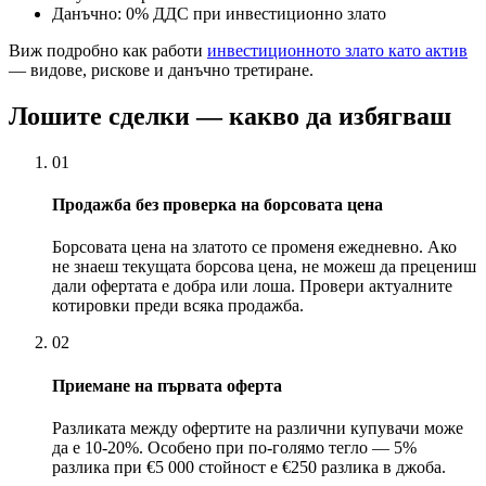
Данъчно: 0% ДДС при инвестиционно злато
Виж подробно как работи
инвестиционното злато като актив
— видове, рискове и данъчно третиране.
Лошите сделки — какво да избягваш
01
Продажба без проверка на борсовата цена
Борсовата цена на златото се променя ежедневно. Ако
не знаеш текущата борсова цена, не можеш да прецениш
дали офертата е добра или лоша. Провери актуалните
котировки преди всяка продажба.
02
Приемане на първата оферта
Разликата между офертите на различни купувачи може
да е 10-20%. Особено при по-голямо тегло — 5%
разлика при €5 000 стойност е €250 разлика в джоба.