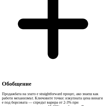
Обобщение
Продажбата на злато е straightforward процес, ако знаеш как
работи механизмът. Ключовите точки: изкупната цена винаги
е под борсовата — спредът варира от 2-3% при