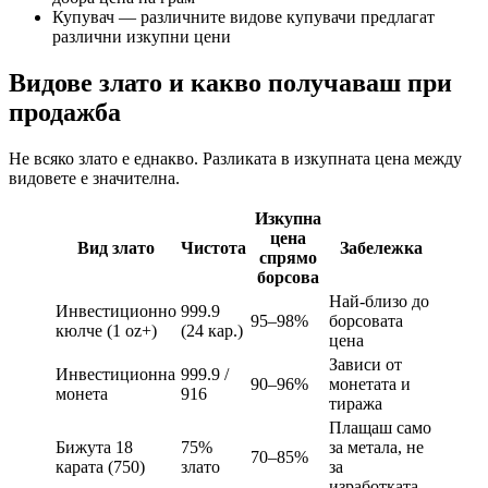
Купувач — различните видове купувачи предлагат
различни изкупни цени
Видове злато и какво получаваш при
продажба
Не всяко злато е еднакво. Разликата в изкупната цена между
видовете е значителна.
Изкупна
цена
Вид злато
Чистота
Забележка
спрямо
борсова
Най-близо до
Инвестиционно
999.9
95–98%
борсовата
кюлче (1 oz+)
(24 кар.)
цена
Зависи от
Инвестиционна
999.9 /
90–96%
монетата и
монета
916
тиража
Плащаш само
Бижута 18
75%
за метала, не
70–85%
карата (750)
злато
за
изработката