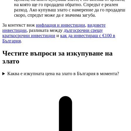
на която ще го продадеш обратно. Спредът е реален
разход. Ако купуваш злато с намерение да го продадеш
скоро, спредът може да е значима загуба.
За контекст виж
инфлация и инвестиции
,
видовете
инвестиции
, разликата между
дългосрочни срещу
краткосрочни инвестиции
и
как да инвестираш с €100 в
България
.
Честите въпроси за изкупуване на
злато
Каква е изкупната цена на злато в България в момента?