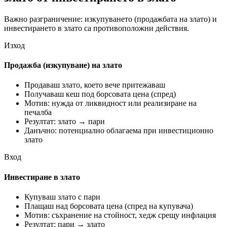
Важно разграничение: изкупуването (продажбата на злато) и
инвестирането в злато са противоположни действия.
Изход
Продажба (изкупуване) на злато
Продаваш злато, което вече притежаваш
Получаваш кеш под борсовата цена (спред)
Мотив: нужда от ликвидност или реализиране на
печалба
Резултат: злато → пари
Данъчно: потенциално облагаема при инвестиционно
злато
Вход
Инвестиране в злато
Купуваш злато с пари
Плащаш над борсовата цена (спред на купувача)
Мотив: съхранение на стойност, хедж срещу инфлация
Резултат: пари → злато