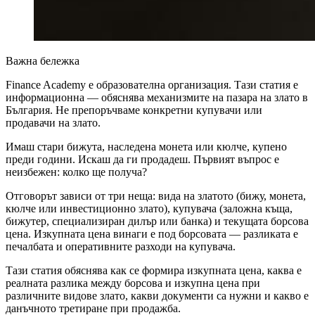
Важна бележка
Finance Academy е образователна организация. Тази статия е
информационна — обяснява механизмите на пазара на злато в
България. Не препоръчваме конкретни купувачи или
продавачи на злато.
Имаш стари бижута, наследена монета или кюлче, купено
преди години. Искаш да ги продадеш. Първият въпрос е
неизбежен: колко ще получа?
Отговорът зависи от три неща: вида на златото (бижу, монета,
кюлче или инвестиционно злато), купувача (заложна къща,
бижутер, специализиран дилър или банка) и текущата борсова
цена. Изкупната цена винаги е под борсовата — разликата е
печалбата и оперативните разходи на купувача.
Тази статия обяснява как се формира изкупната цена, каква е
реалната разлика между борсова и изкупна цена при
различните видове злато, какви документи са нужни и какво е
данъчното третиране при продажба.