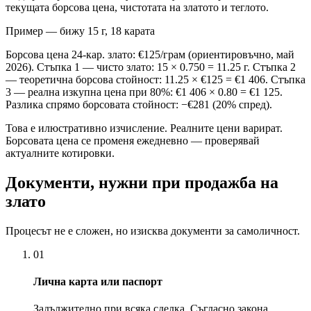
текущата борсова цена, чистотата на златото и теглото.
Пример — бижу 15 г, 18 карата
Борсова цена 24-кар. злато: €125/грам (ориентировъчно, май
2026). Стъпка 1 — чисто злато: 15 × 0.750 = 11.25 г. Стъпка 2
— теоретична борсова стойност: 11.25 × €125 = €1 406. Стъпка
3 — реална изкупна цена при 80%: €1 406 × 0.80 = €1 125.
Разлика спрямо борсовата стойност: −€281 (20% спред).
Това е илюстративно изчисление. Реалните цени варират.
Борсовата цена се променя ежедневно — проверявай
актуалните котировки.
Документи, нужни при продажба на
злато
Процесът не е сложен, но изисква документи за самоличност.
01
Лична карта или паспорт
Задължително при всяка сделка. Съгласно закона,