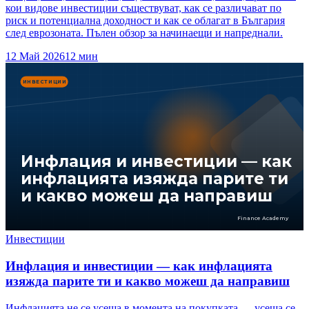
кои видове инвестиции съществуват, как се различават по
риск и потенциална доходност и как се облагат в България
след еврозоната. Пълен обзор за начинаещи и напреднали.
12 Май 2026
12
мин
ИНВЕСТИЦИИ
Инфлация и инвестиции — как
инфлацията изяжда парите ти
и какво можеш да направиш
Finance Academy
Инвестиции
Инфлация и инвестиции — как инфлацията
изяжда парите ти и какво можеш да направиш
Инфлацията не се усеща в момента на покупката — усеща се