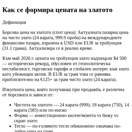
Как се формира цената на златото
Дефиниция
Борсова цена на златото (спот цена): Актуалната пазарна цена
на чисто злато (24 карата, 999.9 проба) на международните
финансови пазари, изразена в USD или EUR за тройунция
(31.1 грама). Актуализира се в реално време.
Към май 2026 г. цената на тройунция злато надхвърли $4 500
— исторически рекорд, обусловен от геополитическа
нестабилност, търговски тарифи и глобален интерес към злато
като убежищен актив. В EUR за грам това се равнява
приблизително на €125+ за грам чисто злато (24 карата).
Изкупната цена, която получаваш при продажба, е различна
от борсовата и зависи от:
Чистота на златото — 24 карата (999), 18 карата (750), 14
карата (585) или по-ниско
Форма — инвестиционно кюлче/монета vs бижу vs
скрап злато
Тегло — по-голямото тегло обикновено означава по-
добра цена на грам