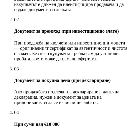
изкупвачът е длъжен да идентифицира продавача и да
издаде документ за сделката.
02
Документ за произход (при инвестиционно злато)
При продажба на кюлчета или инвестиционни монети
— оригиналният сертификат за автентичност и чистота
е важен. Без него купувачът трябва сам да установи
пробата, което може да намали офертата.
03
Документ за покупна цена (при деклариране)
Ако продажбата подлежи на деклариране в данъчна
декларация, нужен е документ за цената на
придобиване, за да се изчисли печалбата.
04
При суми над €10 000