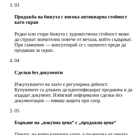
03
Продажба на бижута с висока антикварна стойност
като скрап
Редки или стари бижута с художествена стойност може
да струват значително повече от метала, който съдържат.
При съмнение — консултирай се с оценител преди да
продаваш за скрап.
04
Сделки без документи
Изкупуването на злато е регулирана дейност.
Купувачите са длъжни да идентифицират продавача и да
издадат документ. Избягвай неформални сделки без
документация — нямаш защита при спор.
05
Бъркане на „изкупна цена“ с „продажна цена“
Цената, на която купуваш злато, е по-висока от цената,