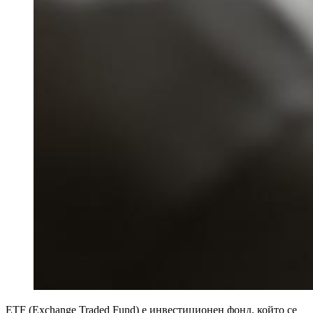
ETF (Exchange Traded Fund) е инвестиционен фонд, който се