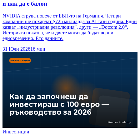
и пак да е балон
NVIDIA струва повече от БВП-то на Германия. Четири
компании ще похарчат $725 милиарда за AI тази година. Едни
казват „индустриална революция“, други — „Dotcom 2.0“.
Историята показва, че и двете могат да бъдат верни
едновременно. Ето данните.
31 Юли 2026
16
мин
ИНВЕСТИЦИИ
Как да започнеш да
инвестираш с 100 евро —
ръководство за 2026
Finance Academy
Инвестиции