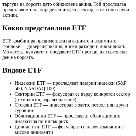
търгува на борсата като обикновена акция. Той проследява
представянето на определен индекс, сектор, стока или група
активи.
Какво представлява ETF
ETF комбинира предимствата на акциите и взаимните
фондове — диверсификация, ниски разходи и ликвидност.
Можете да купувате и продавате ETF през целия търговски
ден на борсата.
Видове ETF
Индексни ETF — проследяват пазарни индекси (S&P
500, NASDAQ 100)
Секторни ETF — фокусират се върху конкретен сектор
(технологии, здравеопазване)
Стокови ETF — инвестират в злато, петрол или други
суровини
Облигационни ETF — проследяват облигационни
индекси за по-нисък риск
Дивидентни ETF — фокусират се върху компании с
високи дивиденти