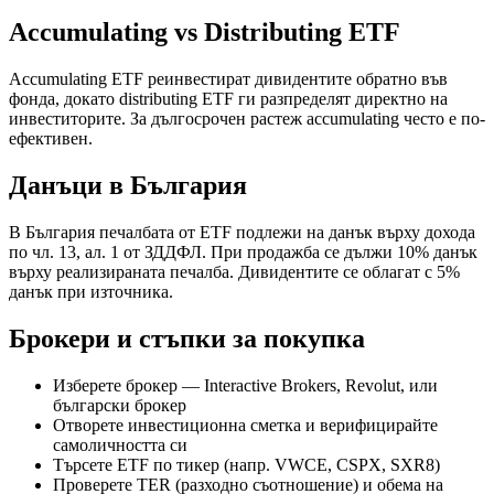
Accumulating vs Distributing ETF
Accumulating ETF реинвестират дивидентите обратно във
фонда, докато distributing ETF ги разпределят директно на
инвеститорите. За дългосрочен растеж accumulating често е по-
ефективен.
Данъци в България
В България печалбата от ETF подлежи на данък върху дохода
по чл. 13, ал. 1 от ЗДДФЛ. При продажба се дължи 10% данък
върху реализираната печалба. Дивидентите се облагат с 5%
данък при източника.
Брокери и стъпки за покупка
Изберете брокер — Interactive Brokers, Revolut, или
български брокер
Отворете инвестиционна сметка и верифицирайте
самоличността си
Търсете ETF по тикер (напр. VWCE, CSPX, SXR8)
Проверете TER (разходно съотношение) и обема на