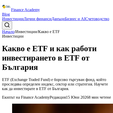
Finance Academy
Blog
Инвестиции
Лични финанси
Данъци
Бизнес и AI
Счетоводство
Начало
/
Инвестиции
/
Какво е ETF
Инвестиции
Какво е ETF и как работи
инвестирането в ETF от
България
ETF (Exchange Traded Fund) е борсово търгуван фонд, който
проследява определен индекс, сектор или стратегия. Научете
как да инвестирате в ETF от България.
Екипът на Finance Academy
Редакция
15 Юни 2026
8
мин четене