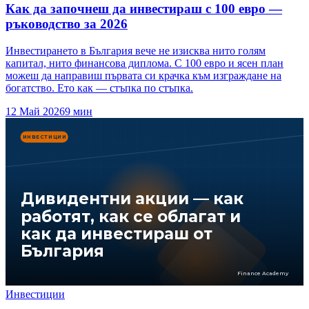
Как да започнеш да инвестираш с 100 евро —
ръководство за 2026
Инвестирането в България вече не изисква нито голям
капитал, нито финансова диплома. С 100 евро и ясен план
можеш да направиш първата си крачка към изграждане на
богатство. Ето как — стъпка по стъпка.
12 Май 2026
9
мин
ИНВЕСТИЦИИ
Дивидентни акции — как
работят, как се облагат и
как да инвестираш от
България
Finance Academy
Инвестиции