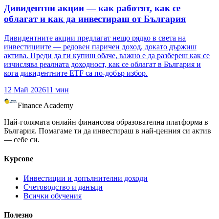
Дивидентни акции — как работят, как се
облагат и как да инвестираш от България
Дивидентните акции предлагат нещо рядко в света на
инвестициите — редовен паричен доход, докато държиш
актива. Преди да ги купиш обаче, важно е да разбереш как се
изчислява реалната доходност, как се облагат в България и
кога дивидентните ETF са по-добър избор.
12 Май 2026
11
мин
Finance Academy
Най-голямата онлайн финансова образователна платформа в
България. Помагаме ти да инвестираш в най-ценния си актив
— себе си.
Курсове
Инвестиции и допълнителни доходи
Счетоводство и данъци
Всички обучения
Полезно