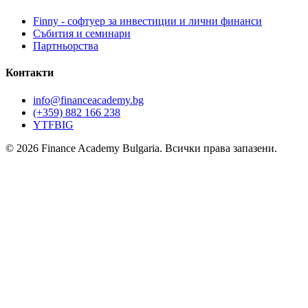
Finny - софтуер за инвестиции и лични финанси
Събития и семинари
Партньорства
Контакти
info@financeacademy.bg
(+359) 882 166 238
YT
FB
IG
© 2026 Finance Academy Bulgaria. Всички права запазени.